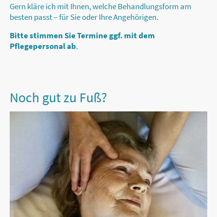
Gern kläre ich mit Ihnen, welche Behandlungsform am
besten passt – für Sie oder Ihre Angehörigen.
Bitte stimmen Sie Termine ggf. mit dem
Pflegepersonal ab
.
Noch gut zu Fuß?